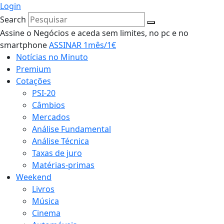
Login
Search
Assine o Negócios e aceda sem limites, no pc e no
smartphone
ASSINAR 1mês/1€
Notícias no Minuto
Premium
Cotações
PSI-20
Câmbios
Mercados
Análise Fundamental
Análise Técnica
Taxas de juro
Matérias-primas
Weekend
Livros
Música
Cinema