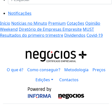
Notificações
Início
Notícias no Minuto
Premium
Cotações
Opinião
Weekend
Diretório de Empresas Empresite
MUST
Resultados do primeiro trimestre
Dividendos
Covid-19
O que é?
Como conseguir?
Metodologia
Preços
Edições
Contactos