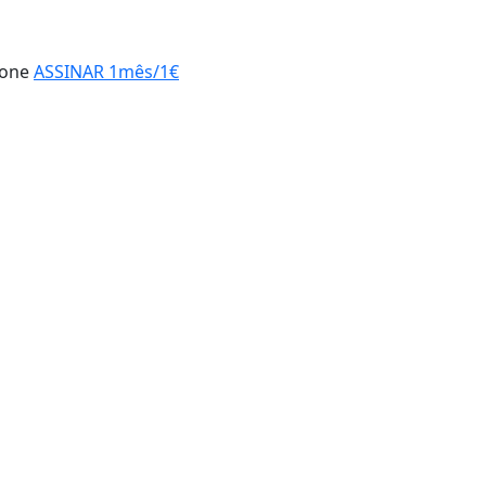
hone
ASSINAR 1mês/1€