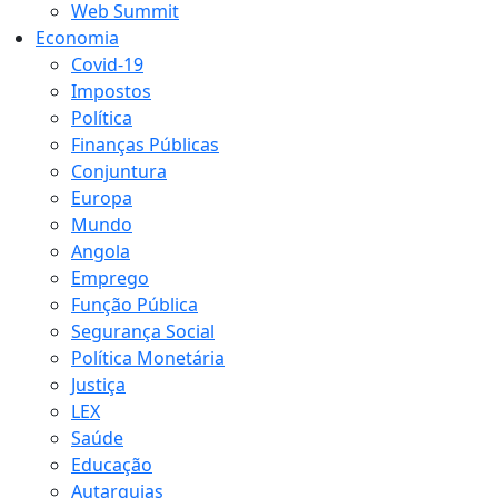
Web Summit
Economia
Covid-19
Impostos
Política
Finanças Públicas
Conjuntura
Europa
Mundo
Angola
Emprego
Função Pública
Segurança Social
Política Monetária
Justiça
LEX
Saúde
Educação
Autarquias