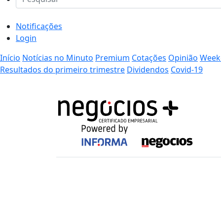
Notificações
Login
Início
Notícias no Minuto
Premium
Cotações
Opinião
Week
Resultados do primeiro trimestre
Dividendos
Covid-19