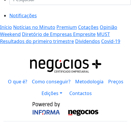
Notificações
Início
Notícias no Minuto
Premium
Cotações
Opinião
Weekend
Diretório de Empresas Empresite
MUST
Resultados do primeiro trimestre
Dividendos
Covid-19
O que é?
Como conseguir?
Metodologia
Preços
Edições
Contactos