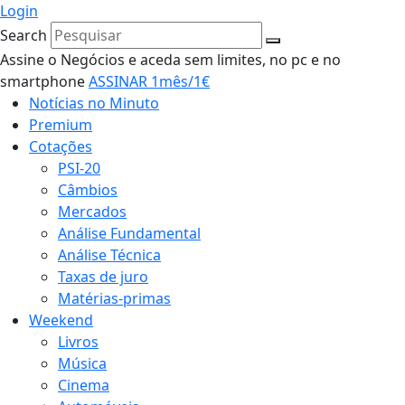
Login
Search
Assine o Negócios e aceda sem limites, no pc e no
smartphone
ASSINAR 1mês/1€
Notícias no Minuto
Premium
Cotações
PSI-20
Câmbios
Mercados
Análise Fundamental
Análise Técnica
Taxas de juro
Matérias-primas
Weekend
Livros
Música
Cinema