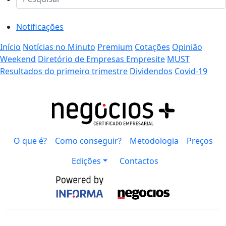
Notificações
Início
Notícias no Minuto
Premium
Cotações
Opinião
Weekend
Diretório de Empresas Empresite
MUST
Resultados do primeiro trimestre
Dividendos
Covid-19
O que é?
Como conseguir?
Metodologia
Preços
Edições
Contactos