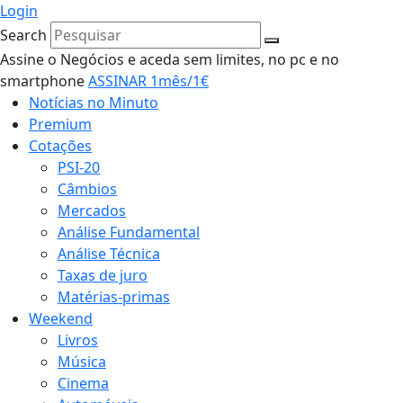
Login
Search
Assine o Negócios e aceda sem limites, no pc e no
smartphone
ASSINAR 1mês/1€
Notícias no Minuto
Premium
Cotações
PSI-20
Câmbios
Mercados
Análise Fundamental
Análise Técnica
Taxas de juro
Matérias-primas
Weekend
Livros
Música
Cinema